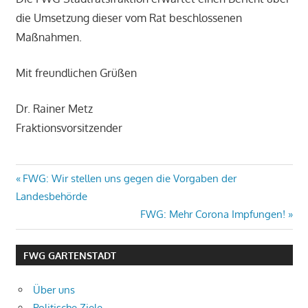
die Umsetzung dieser vom Rat beschlossenen
Maßnahmen.
Mit freundlichen Grüßen
Dr. Rainer Metz
Fraktionsvorsitzender
Beitragsnavigation
Vorheriger
FWG: Wir stellen uns gegen die Vorgaben der
Beitrag:
Landesbehörde
Nächster
FWG: Mehr Corona Impfungen!
Beitrag:
FWG GARTENSTADT
Über uns
Politische Ziele