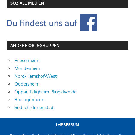
SOZIALE MEDIEN
ANDERE ORTSGRUPPEN
Friesenheim
Mundenheim
Nord-Hemshof-West
Oggersheim
Oppau-Edigheim-Pfingstweide
Rheingönheim
Südliche Innenstadt
IMPRESSUM