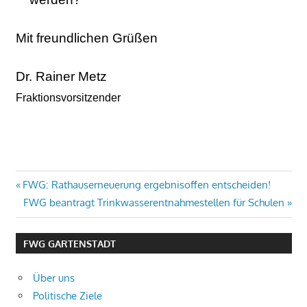
Mit freundlichen Grüßen
Dr. Rainer Metz
Fraktionsvorsitzender
Beitragsnavigation
Vorheriger
FWG: Rathauserneuerung ergebnisoffen entscheiden!
Beitrag:
Nächster
FWG beantragt Trinkwasserentnahmestellen für Schulen
Beitrag:
FWG GARTENSTADT
Über uns
Politische Ziele