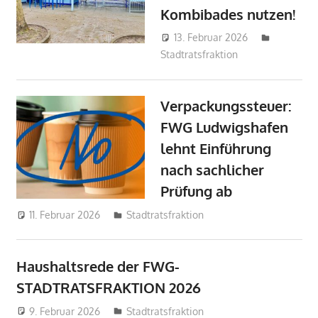
Kombibades nutzen!
13. Februar 2026
admin
Stadtratsfraktion
Verpackungssteuer:
FWG Ludwigshafen
lehnt Einführung
nach sachlicher
Prüfung ab
11. Februar 2026
admin
Stadtratsfraktion
Haushaltsrede der FWG-
STADTRATSFRAKTION 2026
9. Februar 2026
admin
Stadtratsfraktion