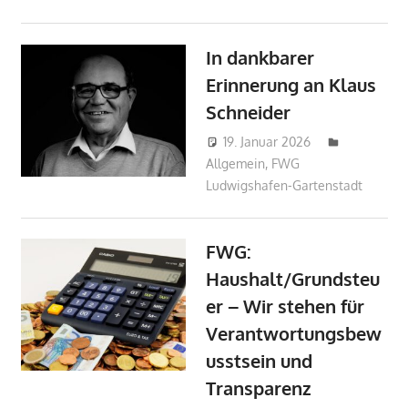
In dankbarer
Erinnerung an Klaus
Schneider
19. Januar 2026
Markus
Allgemein
,
FWG
Sandmann
Ludwigshafen-Gartenstadt
FWG:
Haushalt/Grundsteu
er – Wir stehen für
Verantwortungsbew
usstsein und
Transparenz