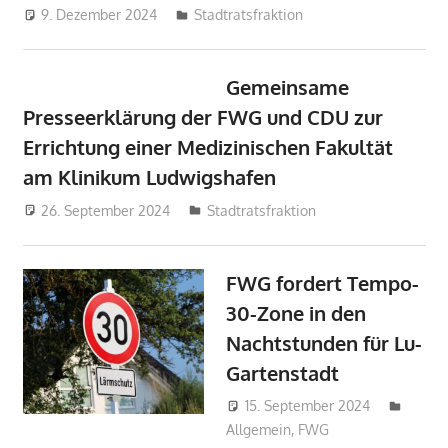
9. Dezember 2024
admin
Stadtratsfraktion
Gemeinsame
Presseerklärung der FWG und CDU zur
Errichtung einer Medizinischen Fakultät
am Klinikum Ludwigshafen
26. September 2024
admin
Stadtratsfraktion
FWG fordert Tempo-
30-Zone in den
Nachtstunden für Lu-
Gartenstadt
15. September 2024
Marku
Allgemein
,
FWG
Sandman