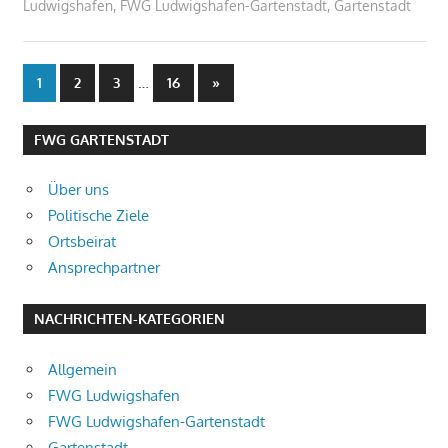
Ludwigshafen
,
FWG Ludwigshafen-Gartenstadt
,
Gartenstadt
Seitennummerierung
…
Nächste
1
2
3
16
»
Beiträge
der
FWG GARTENSTADT
Beiträge
Über uns
Politische Ziele
Ortsbeirat
Ansprechpartner
NACHRICHTEN-KATEGORIEN
Allgemein
FWG Ludwigshafen
FWG Ludwigshafen-Gartenstadt
Gartenstadt