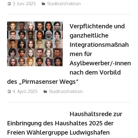
3. Juni 2025
admin
Stadtratsfraktion
Verpflichtende und
ganzheitliche
Integrationsmaßnah
men für
Asylbewerber/-innen
nach dem Vorbild
des „Pirmasenser Wegs“
4. April 2025
admin
Stadtratsfraktion
Haushaltsrede zur
Einbringung des Haushaltes 2025 der
Freien Wählergruppe Ludwigshafen