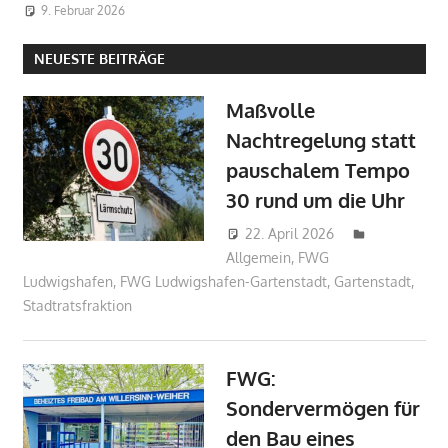
9. Februar 2026
NEUESTE BEITRÄGE
Maßvolle
Nachtregelung statt
pauschalem Tempo
30 rund um die Uhr
22. April 2026
Markus
Allgemein
,
FWG
Sandmann
Ludwigshafen
,
FWG Ludwigshafen-Gartenstadt
,
Gartenstadt
,
Stadtratsfraktion
FWG:
Sondervermögen für
den Bau eines