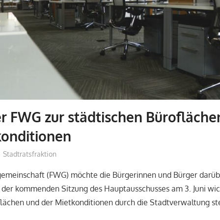
r FWG zur städtischen Bürofläch
konditionen
admin
Stadtratsfraktion
gemeinschaft (FWG) möchte die Bürgerinnen und Bürger darüb
in der kommenden Sitzung des Hauptausschusses am 3. Juni wic
lächen und der Mietkonditionen durch die Stadtverwaltung ste