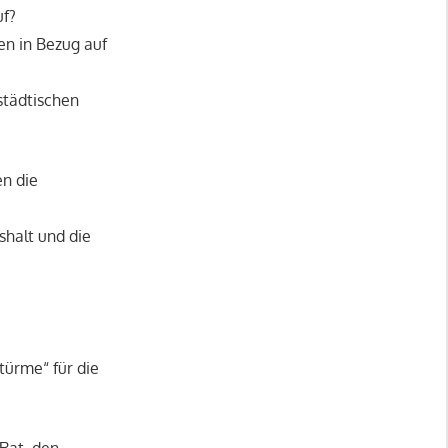
uf?
en in Bezug auf
städtischen
en die
halt und die
türme“ für die