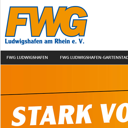
Zum
FWG
Inhalt
springen
Ludwigs
Gartens
FWG LUDWIGSHAFEN
FWG LUDWIGSHAFEN-GARTENSTA