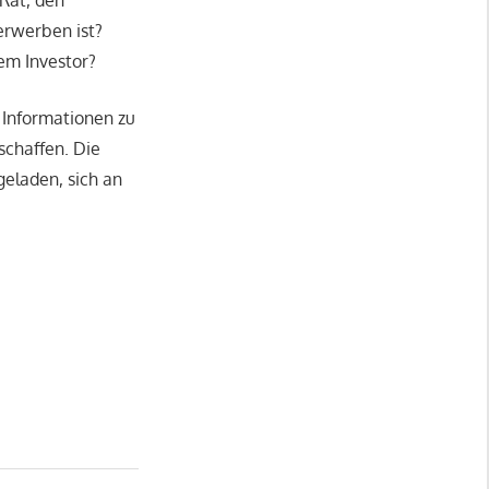
 Rat, den
erwerben ist?
em Investor?
 Informationen zu
schaffen. Die
geladen, sich an