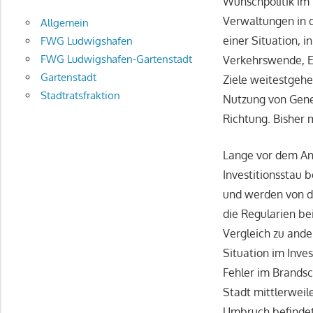
Wunschpolitik im
Verwaltungen in d
Allgemein
einer Situation, i
FWG Ludwigshafen
FWG Ludwigshafen-Gartenstadt
Verkehrswende, En
Gartenstadt
Ziele weitestgehe
Stadtratsfraktion
Nutzung von Gener
Richtung. Bisher
Lange vor dem Ant
Investitionsstau 
und werden von d
die Regularien be
Vergleich zu and
Situation im Inves
Fehler im Brandsc
Stadt mittlerweil
Umbruch befindet