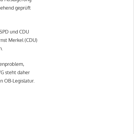
gehend geprüft
on SPD und CDU
rnst Merkel (CDU)
n.
ntenproblem,
WG steht daher
n OB-Legislatur.