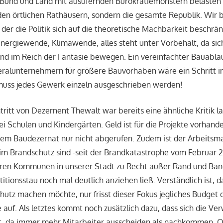
 Bund und Land mit ausufernden Bürokratiemonstern belasten n
en örtlichen Rathäusern, sondern die gesamte Republik. Wir b
n der die Politik sich auf die theoretische Machbarkeit beschrän
ergiewende, Klimawende, alles steht unter Vorbehalt, da sich
nd im Reich der Fantasie bewegen. Ein vereinfachter Bauablau
alunternehmern für größere Bauvorhaben wäre ein Schritt in 
 muss jedes Gewerk einzeln ausgeschrieben werden!
ritt von Dezernent Thewalt war bereits eine ähnliche Kritik 
bei Schulen und Kindergärten. Geld ist für die Projekte vorhand
em Baudezernat nur nicht abgerufen. Zudem ist der Arbeitsma
im Brandschutz sind -seit der Brandkatastrophe vom Februar 
eren Kommunen in unserer Stadt zu Recht außer Rand und Ban
titionsstau noch mal deutlich anziehen ließ. Verständlich ist,
hutz machen möchte, nur frisst dieser Fokus jegliches Budget
e auf. Als letztes kommt noch zusätzlich dazu, dass sich die Ve
, da immer mehr Mitarbeiter ausscheiden als nachkommen. 