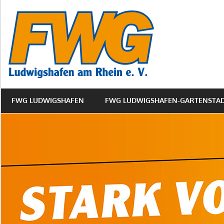
Zum
FWG
Inhalt
springen
Ludwigs
Gartens
FWG LUDWIGSHAFEN
FWG LUDWIGSHAFEN-GARTENSTA