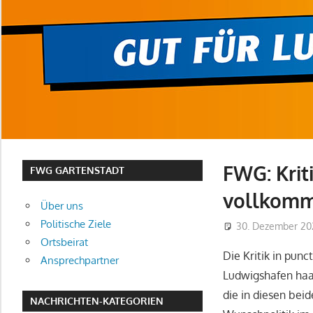
FWG: Krit
FWG GARTENSTADT
vollkomm
Über uns
Politische Ziele
30. Dezember 20
Ortsbeirat
Die Kritik in pun
Ansprechpartner
Ludwigshafen haar
die in diesen bei
NACHRICHTEN-KATEGORIEN