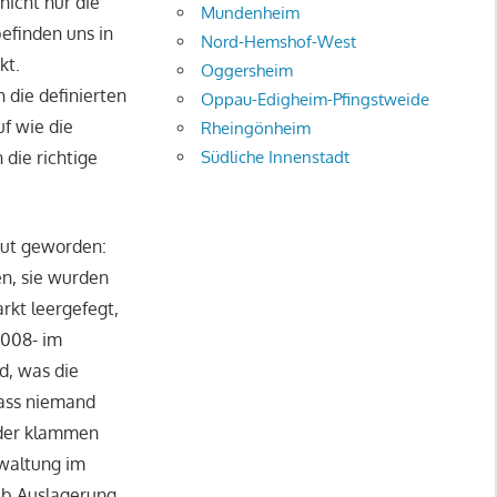
icht nur die
Mundenheim
efinden uns in
Nord-Hemshof-West
kt.
Oggersheim
 die definierten
Oppau-Edigheim-Pfingstweide
f wie die
Rheingönheim
Südliche Innenstadt
die richtige
laut geworden:
en, sie wurden
rkt leergefegt,
2008- im
d, was die
 dass niemand
 der klammen
rwaltung im
Ob Auslagerung