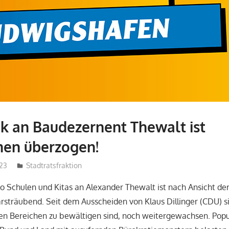
ik an Baudezernent Thewalt ist
en überzogen!
23
admin
Stadtratsfraktion
cto Schulen und Kitas an Alexander Thewalt ist nach Ansicht d
sträubend. Seit dem Ausscheiden von Klaus Dillinger (CDU) s
den Bereichen zu bewältigen sind, noch weitergewachsen. Popu