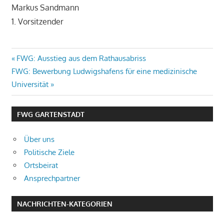
Markus Sandmann
1. Vorsitzender
Beitragsnavigation
Vorheriger
FWG: Ausstieg aus dem Rathausabriss
Nächster
Beitrag:
FWG: Bewerbung Ludwigshafens für eine medizinische
Beitrag:
Universität
FWG GARTENSTADT
Über uns
Politische Ziele
Ortsbeirat
Ansprechpartner
NACHRICHTEN-KATEGORIEN