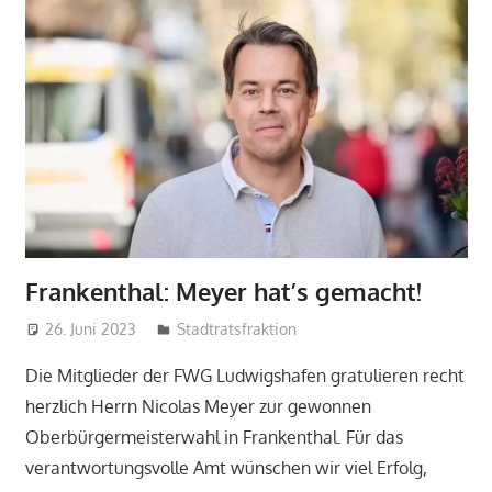
Frankenthal: Meyer hat’s gemacht!
26. Juni 2023
admin
Stadtratsfraktion
Die Mitglieder der FWG Ludwigshafen gratulieren recht
herzlich Herrn Nicolas Meyer zur gewonnen
Oberbürgermeisterwahl in Frankenthal. Für das
verantwortungsvolle Amt wünschen wir viel Erfolg,