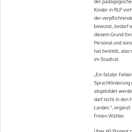
der pädagogische 
Kinder in RLP vor
der verpflichtend
bewusst, bedarf e
diesem Grund ford
Personal und sons
hat bestellt, also
im Stadtrat.
„Ein fataler Fehl
Sprachförderung d
abgebildet werden
darf nicht in den
Landes.“, ergänz
Freien Wähler.
Über 60 Prozent 