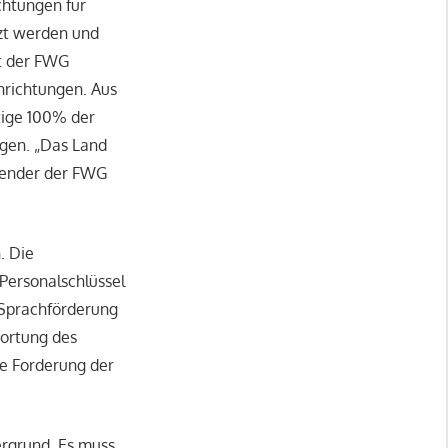
chtungen für
tzt werden und
st der FWG
nrichtungen. Aus
tige 100% der
agen. „Das Land
itzender der FWG
. Die
 Personalschlüssel
. Sprachförderung
wortung des
e Forderung der
ergrund. Es muss