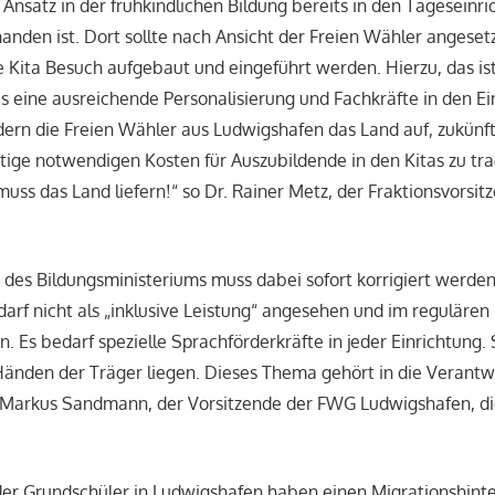
Ansatz in der frühkindlichen Bildung bereits in den Tageseinri
handen ist. Dort sollte nach Ansicht der Freien Wähler angese
e Kita Besuch aufgebaut und eingeführt werden. Hierzu, das i
s eine ausreichende Personalisierung und Fachkräfte in den Ei
ern die Freien Wähler aus Ludwigshafen das Land auf, zukünf
tige notwendigen Kosten für Auszubildende in den Kitas zu tr
 muss das Land liefern!“ so Dr. Rainer Metz, der Fraktionsvors
er des Bildungsministeriums muss dabei sofort korrigiert werden
arf nicht als „inklusive Leistung“ angesehen und im regulären
. Es bedarf spezielle Sprachförderkräfte in jeder Einrichtung
 Händen der Träger liegen. Dieses Thema gehört in die Verant
t Markus Sandmann, der Vorsitzende der FWG Ludwigshafen, di
der Grundschüler in Ludwigshafen haben einen Migrationshint