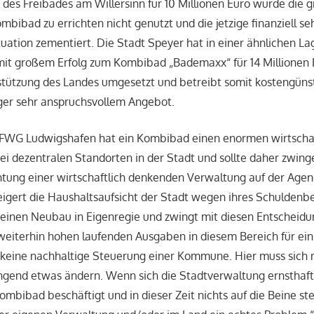
 des Freibades am Willersinn für 10 Millionen Euro wurde die
ombibad zu errichten nicht genutzt und die jetzige finanziell se
uation zementiert. Die Stadt Speyer hat in einer ähnlichen La
it großem Erfolg zum Kombibad „Bademaxx“ für 14 Millionen E
rstützung des Landes umgesetzt und betreibt somit kostengünst
ger sehr anspruchsvollem Angebot.
 FWG Ludwigshafen hat ein Kombibad einen enormen wirtschaft
i dezentralen Standorten in der Stadt und sollte daher zwinge
htung einer wirtschaftlich denkenden Verwaltung auf der Agen
gert die Haushaltsaufsicht der Stadt wegen ihres Schuldenbe
einen Neubau in Eigenregie und zwingt mit diesen Entscheidu
weiterhin hohen laufenden Ausgaben in diesem Bereich für ei
 keine nachhaltige Steuerung einer Kommune. Hier muss sich 
gend etwas ändern. Wenn sich die Stadtverwaltung ernsthaft 
bibad beschäftigt und in dieser Zeit nichts auf die Beine ste