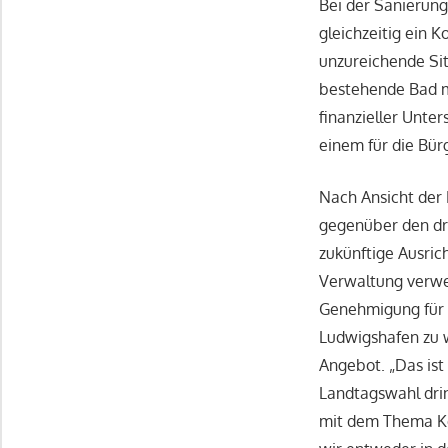
Bei der Sanierung
gleichzeitig ein K
unzureichende Sit
bestehende Bad m
finanzieller Unte
einem für die Bür
Nach Ansicht der
gegenüber den dre
zukünftige Ausric
Verwaltung verwei
Genehmigung für 
Ludwigshafen zu 
Angebot. „Das ist
Landtagswahl drin
mit dem Thema Kom