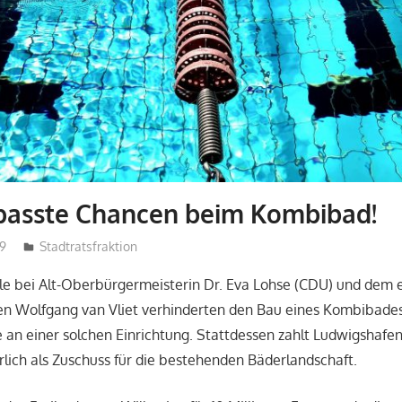
passte Chancen beim Kombibad!
19
admin
Stadtratsfraktion
lle bei Alt-Oberbürgermeisterin Dr. Eva Lohse (CDU) und dem
n Wolfgang van Vliet verhinderten den Bau eines Kombibades
se an einer solchen Einrichtung. Stattdessen zahlt Ludwigshaf
hrlich als Zuschuss für die bestehenden Bäderlandschaft.