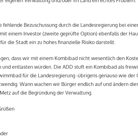
er eigenen Verwaltung und/oder im Land ein echtes Problem.“
ie fehlende Bezuschussung durch die Landesregierung bei eine
it einem Investor (zweite geprüfte Option) ebenfalls der Ha
für die Stadt ein zu hohes finanzielle Risiko darstellt.
gen, dass wir mit einem Kombibad nicht wesentlich den Kost
 und entlasten würden. Die ADD stuft ein Kombibad als freiwil
hwimmbad für die Landesregierung -übrigens genauso wie der 
otwendig. Wann wachen wir Bürger endlich auf und ändern die
 Metz auf die Begründung der Verwaltung.
 Grüßen
nder