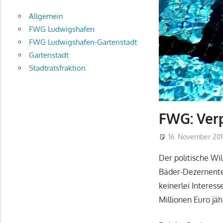
Allgemein
FWG Ludwigshafen
FWG Ludwigshafen-Gartenstadt
Gartenstadt
Stadtratsfraktion
FWG: Ver
16. November 20
Der politische Wi
Bäder-Dezernente
keinerlei Interes
Millionen Euro jä