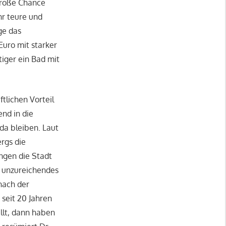
 große Chance
hr teure und
ge das
uro mit starker
iger ein Bad mit
lichen Vorteil
nd in die
da bleiben. Laut
rgs die
ngen die Stadt
n unzureichendes
nach der
seit 20 Jahren
llt, dann haben