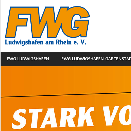
Zum
FWG
Inhalt
springen
Ludwigs
Gartens
FWG LUDWIGSHAFEN
FWG LUDWIGSHAFEN-GARTENSTA