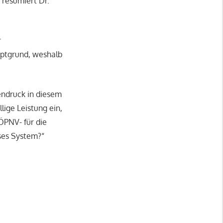
 resümiert Dr.
r
uptgrund, weshalb
endruck in diesem
lige Leistung ein,
ÖPNV- für die
ses System?“